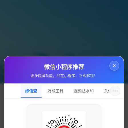
代练(代打)平台
业王者代练(代打)平台
者荣耀代练网”市场现状与潜在风险
×
微信小程序推荐
国内顶尖MOBA手游的持续火爆，围绕该游戏的衍生产业也逐
更多隐藏功能，尽在小程序，立即解锁！
场，作为连接玩家与技术高手的桥梁，已经成为了游戏生态中不
荣耀代练网”这一专业代练（代打）平台的市场现状进行深入剖
···
综信查
万能工具
视频祛水印
头像圈
平台的服务宗旨，详细介绍其服务模式与售后保障体系，并提
家和行业从业者提供更全面且客观的参考。
不断攀升的竞技门槛，催生了多样化的需求，其中代练服务尤为
般涌现，主打“专业”、“高效”、“安全”等口号，吸引大量玩家