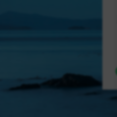
寻求提升段位、解锁皮肤或体验
单纯的排位代打，扩展至英雄教
除此之外，平台基本搭建了完备
重安全审核机制，提升服务质量
像回放、轨迹监控等，遏制违规
二、潜在风险解析
虽然代练行业市场前景诱人，但
为关切的问题。代练过程中若平
次，信誉风险突出，部分代练团
题，导致玩家权益受损且影响平
收录于 2025-12-03
游戏辅
访问网站
[0]
点赞
分享