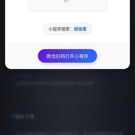
人！
0
点赞
分享文章
小程序搜索：
综信查
上一篇
探索亚马逊云科技的全球服务器 | 深度解析跨境云计算的
微信扫码打开小程序
创新技术与应用趋势
下一篇
无畏契约外挂防封透视自瞄辅助-稳定推荐
相关文章
火山云服务器助力企业数据安全，专业运维服务轻松省